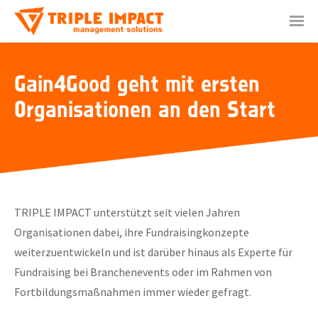
Aktuelles
Über uns
Leistungen
Gain4Good geht mit ersten
Referenzen
Organisationen an den Start
Kontakt
Startseite
Impressum
TRIPLE IMPACT unterstützt seit vielen Jahren
Datenschutzerklärung
Organisationen dabei, ihre Fundraisingkonzepte
weiterzuentwickeln und ist darüber hinaus als Experte für
Fundraising bei Branchenevents oder im Rahmen von
Fortbildungsmaßnahmen immer wieder gefragt.